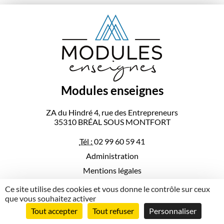
Modules enseignes
ZA du Hindré 4, rue des Entrepreneurs
35310
BRÉAL SOUS MONTFORT
Tél :
02 99 60 59 41
Administration
Mentions légales
Politique de confidentialité
Ce site utilise des cookies et vous donne le contrôle sur ceux
que vous souhaitez activer
© Modules enseignes 2026
Tout accepter
Tout refuser
Personnaliser
Conception & réalisation :
Agence Impulsion