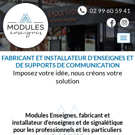
Panneau de gestion des cookies
02 99 60 59 41
Togg
navi
FABRICANT ET INSTALLATEUR D’ENSEIGNES ET
DE SUPPORTS DE COMMUNICATION
Imposez votre idée, nous créons votre
solution
Modules Enseignes, fabricant et
installateur d'enseignes et de signalétique
pour les professionnels et les particuliers